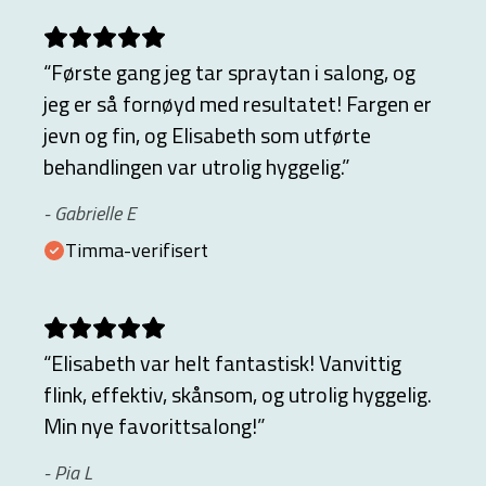
“
Første gang jeg tar spraytan i salong, og
jeg er så fornøyd med resultatet! Fargen er
jevn og fin, og Elisabeth som utførte
behandlingen var utrolig hyggelig.
”
-
Gabrielle E
Timma-verifisert
“
Elisabeth var helt fantastisk! Vanvittig
flink, effektiv, skånsom, og utrolig hyggelig.
Min nye favorittsalong!
”
-
Pia L